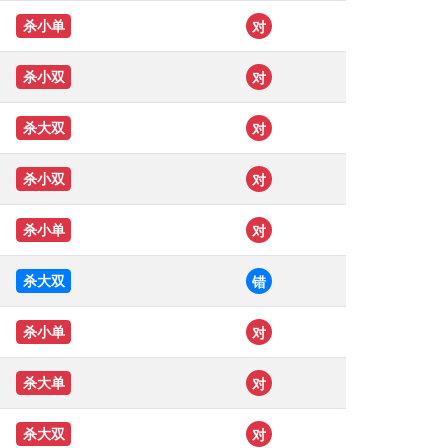
杀小单
对
杀小双
对
杀大双
对
杀小双
对
杀小单
对
杀大双
错
杀小单
对
杀大单
对
杀大双
对