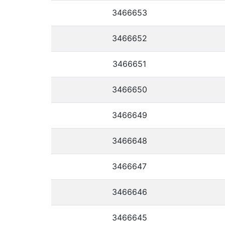
3466653
3466652
3466651
3466650
3466649
3466648
3466647
3466646
3466645