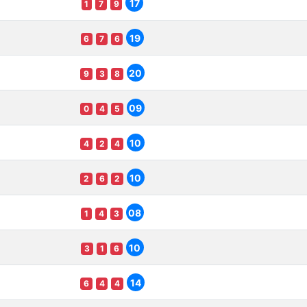
17
1
7
9
19
6
7
6
20
9
3
8
09
0
4
5
10
4
2
4
10
2
6
2
08
1
4
3
10
3
1
6
14
6
4
4