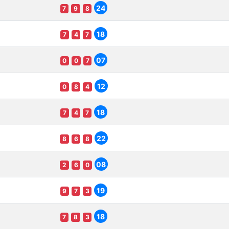
24
7
9
8
18
7
4
7
07
0
0
7
12
0
8
4
18
7
4
7
22
8
6
8
08
2
6
0
19
9
7
3
18
7
8
3