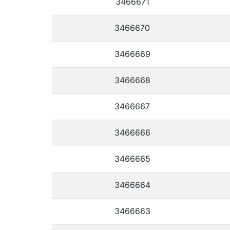
3466671
3466670
3466669
3466668
3466667
3466666
3466665
3466664
3466663