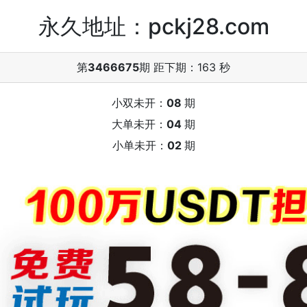
永久地址：pckj28.com
第
3466675
期 距下期：
162 秒
小双未开：
08
期
大单未开：
04
期
小单未开：
02
期