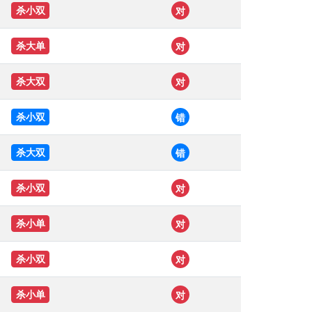
杀小双
对
杀大单
对
杀大双
对
杀小双
错
杀大双
错
杀小双
对
杀小单
对
杀小双
对
杀小单
对